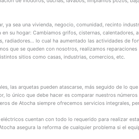
stalación de inodoros, duchas, lavabos, limpiamos pozos, baj
r, ya sea una vivienda, negocio, comunidad, recinto industri
 en su hogar: Cambiamos grifos, cisternas, calentadores, a
s, radiadores… lo cual ha aumentado las actividades de fo
os que se queden con nosotros, realizamos reparaciones d
stintos sitios como casas, industrias, comercios, etc.
s, las arquetas pueden atascarse, más seguido de lo que s
r, lo único que debe hacer es comparar nuestros números de
ros de Atocha siempre ofrecemos servicios integrales, per
eléctricos cuentan con todo lo requerido para realizar es
tocha asegura la reforma de cualquier problema si el equi